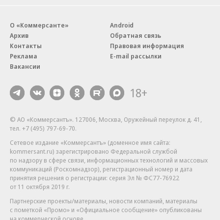
О «Коммерсанте»
Android
Архив
Обратная связь
Контакты
Правовая информация
Реклама
E-mail рассылки
Вакансии
18+
© АО «Коммерсантъ». 127006, Москва, Оружейный переулок д. 41,
тел. +7 (495) 797-69-70.
Сетевое издание «Коммерсантъ» (доменное имя сайта:
kommersant.ru) зарегистрировано Федеральной службой
по надзору в сфере связи, информационных технологий и массовых
коммуникаций (Роскомнадзор), регистрационный номер и дата
принятия решения о регистрации: серия
Эл № ФС77-76922
от 11 октября 2019 г.
Партнерские проекты/материалы, новости компаний, материалы
с пометкой «Промо» и «Официальное сообщение» опубликованы
на коммерческой основе.