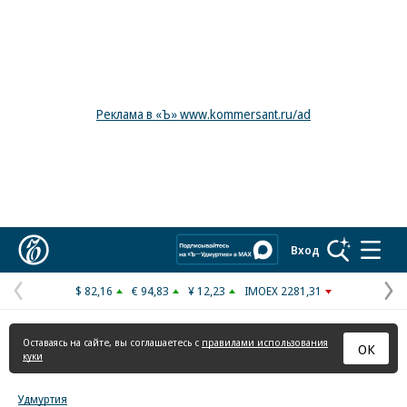
Реклама в «Ъ» www.kommersant.ru/ad
Коммерсантъ
Вход
$ 82,16
€ 94,83
¥ 12,23
IMOEX 2281,31
Предыдущая
С
страница
с
Оставаясь на сайте, вы соглашаетесь с
правилами использования
ОК
куки
Удмуртия