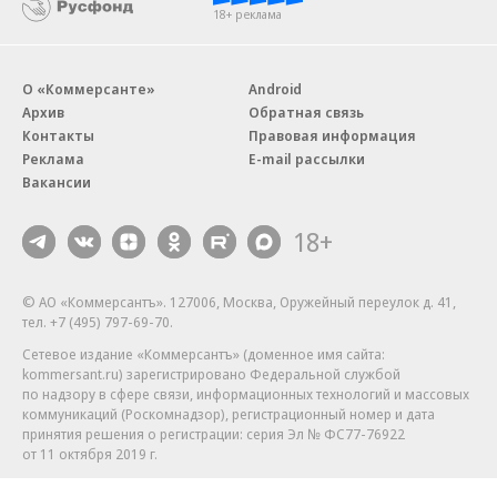
18+ реклама
О «Коммерсанте»
Android
Архив
Обратная связь
Контакты
Правовая информация
Реклама
E-mail рассылки
Вакансии
18+
© АО «Коммерсантъ». 127006, Москва, Оружейный переулок д. 41,
тел. +7 (495) 797-69-70.
Сетевое издание «Коммерсантъ» (доменное имя сайта:
kommersant.ru) зарегистрировано Федеральной службой
по надзору в сфере связи, информационных технологий и массовых
коммуникаций (Роскомнадзор), регистрационный номер и дата
принятия решения о регистрации: серия
Эл № ФС77-76922
от 11 октября 2019 г.
Партнерские проекты/материалы, новости компаний, материалы