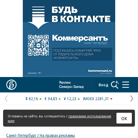
Реклама в «Ъ» www.kommersant.ru/ad
Коммерсантъ
Вход
$ 82,16
€ 94,83
¥ 12,23
IMOEX 2281,31
Предыдущая
С
страница
с
Оставаясь на сайте, вы соглашаетесь с
правилами использования
ОК
куки
Санкт-Петербург / На правах рекламы