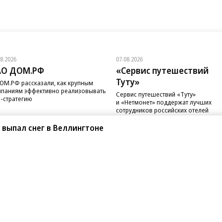
08.2026
07.08.2026
АО ДОМ.РФ
«Сервис путешествий
Туту»
ОМ.РФ рассказали, как крупным
паниям эффективно реализовывать
Сервис путешествий «Туту»
-стратегию
и «Нетмонет» поддержат лучших
сотрудников российских отелей
т выпал снег в Веллингтоне
санте»
Реклама
Обратная связь
Вакансии
Правовая информация
Android
E-mail рассылки