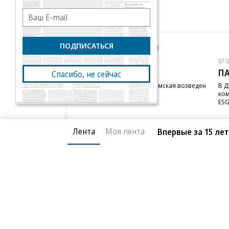
ПОДПИСАТЬСЯ
Новости компаний
Все
07.08.2026
07.
STONE
П
Спасибо, не сейчас
Бизнес-центр STONE Римская возведен
В Д
в полную высоту
ком
ESG
Лента
Моя лента
Впервые за 15 ле
Благотворительный фонд
О «Коммер
Архив
Контакты
18+ реклама