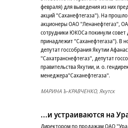
февраля) для выведения из них пр
акций "Саханефтегаза"). На прошл
акционеры ОАО "Ленанефтегаз", ОАО
сотрудники ЮКОСа покинули совет 
принадлежит "Саханефтегаза"). В н
депутат госсобрания Якутии Афана
"Сахатранснефтегаз", депутат госс
правительства Якутии, и. о. гендир
менеджера"Саханефтегаза".
МАРИНА Ъ-КРАВЧЕНКО, Якутск
...и устраиваются на У
Директором по продажам ОАО "Ура