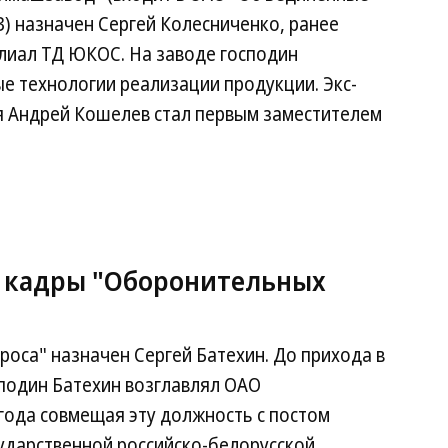
 назначен Сергей Колесниченко, ранее
лиал ТД ЮКОС. На заводе господин
е технологии реализации продукции. Экс-
 Андрей Кошелев стал первым заместителем
т кадры "Оборонительных
оса" назначен Сергей Батехин. До прихода в
подин Батехин возглавлял ОАО
года совмещая эту должность с постом
ударственной российско-белорусской