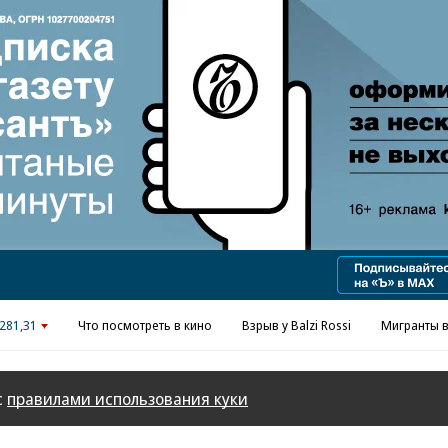
281,31
Что посмотреть в кино
Взрыв у Balzi Rossi
Мигранты в
с
правилами использования куки