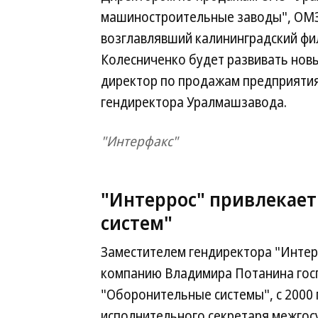
машиностроительные заводы", ОМЗ)
возглавлявший калининградский фи
Колесниченко будет развивать новы
директор по продажам предприятия
гендиректора Уралмашзавода.
"Интерфакс"
"Интеррос" привлекае
систем"
Заместителем гендиректора "Интерр
компанию Владимира Потанина гос
"Оборонительные системы", с 2000 
исполнительного секретаря межгос