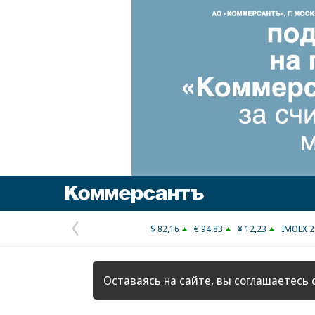
Коммерсантъ
$ 82,16
€ 94,83
¥ 12,23
IMOEX 2
Предыдущая
страница
Оставаясь на сайте, вы соглашаетесь 