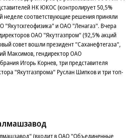
едставителей НК ЮКОС (контролирует 50,5%
ой неделе соответствующие решения приняли
 "Якутскгеофизика" и ОАО "Ленагаз". Вчера
директоров ОАО "Якутгазпром" (92,5% акций
овый совет вошли президент "Саханефтегаза",
сий Максимов, гендиректор ОАО
обрания Игорь Корнев, три представителя
ектора "Якутгазпрома" Руслан Шипков и три топ-
ралмашзавод
лмашзавод" (входит в ОАО "Объединенные