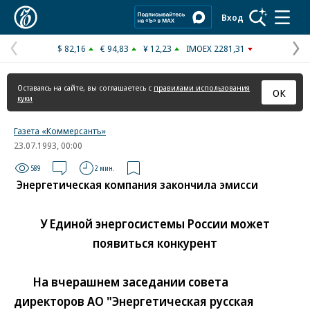
Коммерсантъ
Вход
$ 82,16
€ 94,83
¥ 12,23
IMOEX 2281,31
Предыдущая
С
страница
с
Оставаясь на сайте, вы соглашаетесь с
правилами использования
ОК
куки
Газета «Коммерсантъ»
23.07.1993, 00:00
589
2 мин.
Энергетическая компания закончила эмисси
У Единой энергосистемы России может
появиться конкурент
На вчерашнем заседании совета
директоров АО "Энергетическая русская