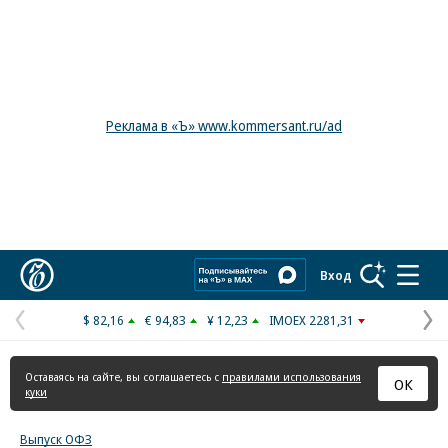
Реклама в «Ъ» www.kommersant.ru/ad
Коммерсантъ
Вход
$ 82,16
€ 94,83
¥ 12,23
IMOEX 2281,31
Предыдущая
С
страница
с
Оставаясь на сайте, вы соглашаетесь с
правилами использования
ОК
куки
Выпуск ОФЗ