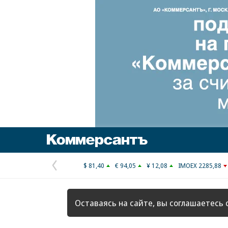
Коммерсантъ
$ 81,40
€ 94,05
¥ 12,08
IMOEX 2285,88
Предыдущая
страница
Оставаясь на сайте, вы соглашаетесь 