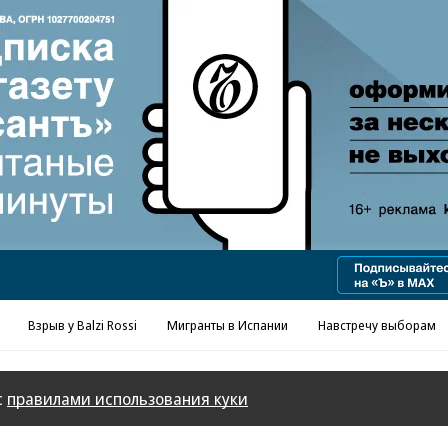
Реклама в «Ъ» www.kommersant.ru/ad
Взрыв у Balzi Rossi
Мигранты в Испании
Навстречу выборам
с
правилами использования куки