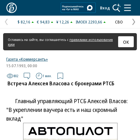
Коммерсантъ
Вход
$ 82,16
€ 94,83
¥ 12,26
IMOEX 2293,66
СВО
Предыдущая
С
страница
с
Оставаясь на сайте, вы соглашаетесь с
правилами использования
ОК
куки
Газета «Коммерсантъ»
15.07.1993, 00:00
802
1 мин.
Встреча Алексея Власова с брокерами РТСБ
Главный управляющий РТСБ Алексей Власов:
"В укреплении ваучера есть и наш скромный
вклад"