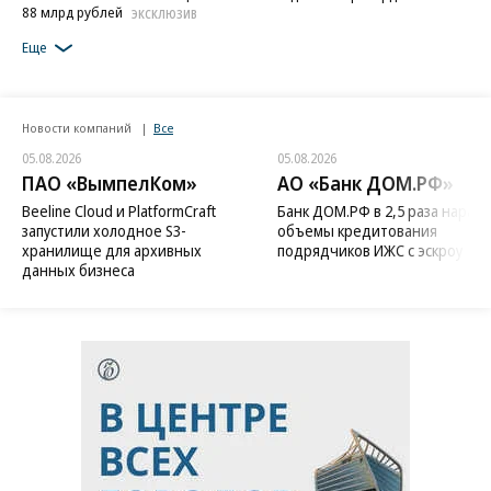
88 млрд рублей
ЭКСКЛЮЗИВ
Еще
Новости компаний
Все
05.08.2026
05.08.2026
ПАО «ВымпелКом»
АО «Банк ДОМ.РФ»
Beeline Cloud и PlatformCraft
Банк ДОМ.РФ в 2,5 раза нараст
запустили холодное S3-
объемы кредитования
хранилище для архивных
подрядчиков ИЖС с эскроу
данных бизнеса