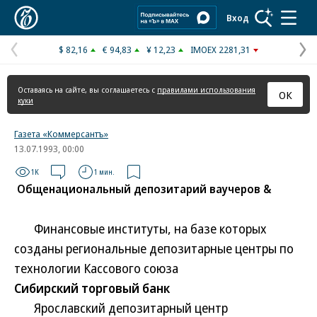
Коммерсантъ
Вход
$ 82,16
€ 94,83
¥ 12,23
IMOEX 2281,31
Предыдущая
С
страница
с
Оставаясь на сайте, вы соглашаетесь с
правилами использования
ОК
куки
Газета «Коммерсантъ»
13.07.1993, 00:00
1K
1 мин.
Общенациональный депозитарий ваучеров &
Финансовые институты, на базе которых
созданы региональные депозитарные центры по
технологии Кассового союза
Сибирский торговый банк
Ярославский депозитарный центр