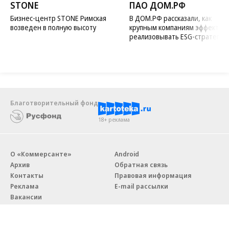
STONE
ПАО ДОМ.РФ
Бизнес-центр STONE Римская
В ДОМ.РФ рассказали, как
возведен в полную высоту
крупным компаниям эффектив
реализовывать ESG-стратегию
Благотворительный фонд
18+ реклама
О «Коммерсанте»
Android
Архив
Обратная связь
Контакты
Правовая информация
Реклама
E-mail рассылки
Вакансии
18+