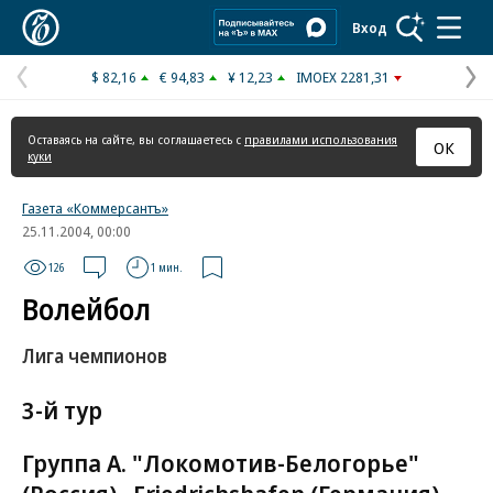
Коммерсантъ
Вход
$ 82,16
€ 94,83
¥ 12,23
IMOEX 2281,31
Предыдущая
С
страница
с
Оставаясь на сайте, вы соглашаетесь с
правилами использования
ОК
куки
Газета «Коммерсантъ»
25.11.2004, 00:00
126
1 мин.
Волейбол
Лига чемпионов
3-й тур
Группа A. "Локомотив-Белогорье"