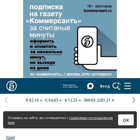
Реклама в «Ъ» www.kommersant.ru/ad
Коммерсантъ
Вход
$ 82,16
€ 94,83
¥ 12,23
IMOEX 2281,31
Предыдущая
С
страница
с
Оставаясь на сайте, вы соглашаетесь с
правилами использования
ОК
куки
Урал