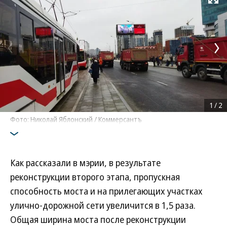
Развернуть на
1
/
2
Фото: Николай Яблонский / Коммерсантъ
Как рассказали в мэрии, в результате
реконструкции второго этапа, пропускная
способность моста и на прилегающих участках
улично-дорожной сети увеличится в 1,5 раза.
Общая ширина моста после реконструкции