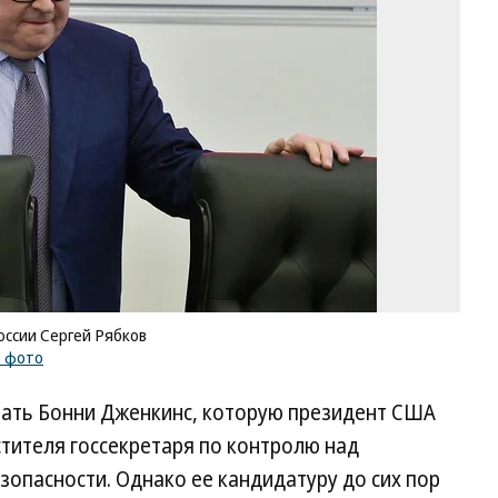
де
Ро
Се
Ря
Фо
Пе
Ка
Ко
/
ку
ф
ссии Сергей Рябков
ь фото
тать Бонни Дженкинс, которую президент США
тителя госсекретаря по контролю над
опасности. Однако ее кандидатуру до сих пор