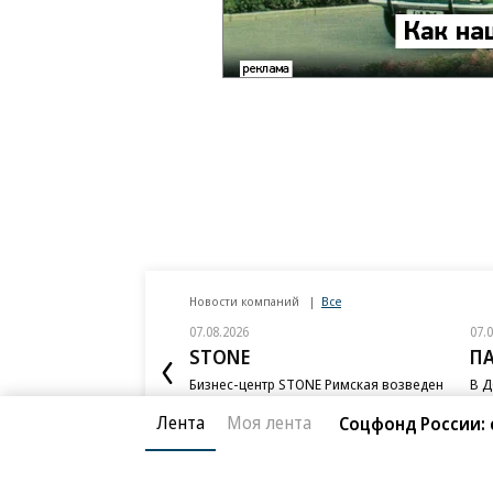
Новости компаний
Все
07.08.2026
07.
STONE
П
Бизнес-центр STONE Римская возведен
В Д
в полную высоту
ком
ESG
Лента
Моя лента
Соцфонд России: 