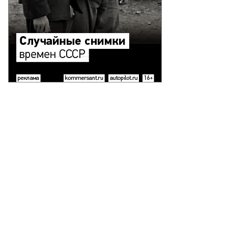
л
ссии
ргей
бков
то:
тр
ссин,
ммерсантъ
пить
ото