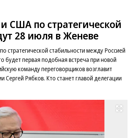
 и США по стратегической
ут 28 июля в Женеве
ы по стратегической стабильности между Россией
то будет первая подобная встреча при новой
ийскую команду переговорщиков возглавит
и Сергей Рябков. Кто станет главой делегации
Развернуть на весь экран
За
ми
ин