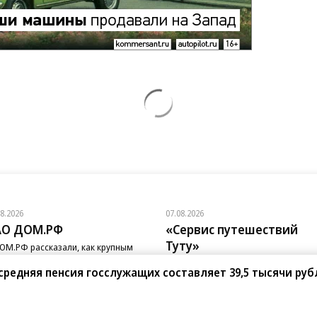
08.2026
07.08.2026
АО ДОМ.РФ
«Сервис путешествий
Туту»
ОМ.РФ рассказали, как крупным
паниям эффективно реализовывать
Сервис путешествий «Туту»
-стратегию
средняя пенсия госслужащих составляет 39,5 тысячи руб
и «Нетмонет» поддержат лучших
сотрудников российских отелей