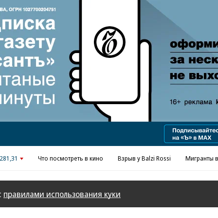
Реклама в «Ъ» www.kommersant.ru/ad
281,31
Что посмотреть в кино
Взрыв у Balzi Rossi
Мигранты в
с
правилами использования куки