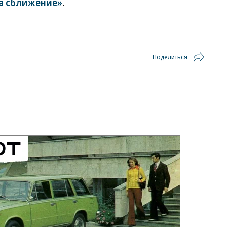
а сближение»
.
Поделиться