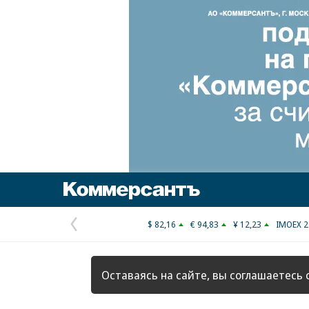
Коммерсантъ
$ 82,16
€ 94,83
¥ 12,23
IMOEX 2
Предыдущая
страница
Оставаясь на сайте, вы соглашаетесь 