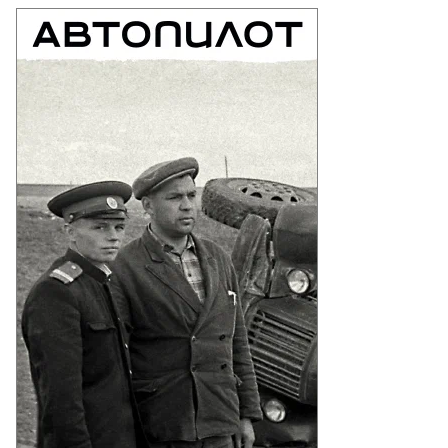
меститель
нистра
остранных