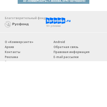
Благотворительный фонд
18+ реклама
О «Коммерсанте»
Android
Архив
Обратная связь
Контакты
Правовая информация
Реклама
E-mail рассылки
Вакансии
18+
© АО «Коммерсантъ». 127006, Москва, Оружейный переулок д. 41,
тел. +7 (495) 797-69-70.
Сетевое издание «Коммерсантъ» (доменное имя сайта:
kommersant.ru) зарегистрировано Федеральной службой