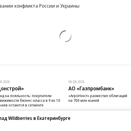
овании конфликта России и Украины
08.2026
06.08.2026
онстрой»
АО «Газпромбанк»
нд на лояльность: покупатели
«АгроНэкст» разместил облигаций
вижимости бизнес-класса в 9 из 10
на 700 млн юаней
чаев остаются в сегменте
ад Wildberries в Екатеринбурге