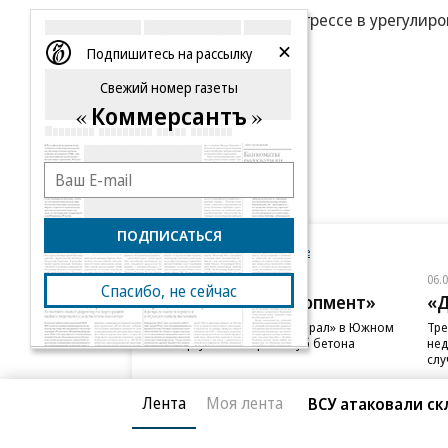
Трамп сообщил о прогрессе в урегулир
Подпишитесь на рассылку
Еще
Свежий номер газеты
Коммерсантъ
ПОДПИСАТЬСЯ
Новости компаний
Все
06.08.2026
06.
Спасибо, не сейчас
ГК «Галс-Девелопмент»
«Д
В бизнес-центре «Адмирал» в Южном
Тре
порту залит первый куб бетона
нед
слу
Лента
Моя лента
ВСУ атаковали скл