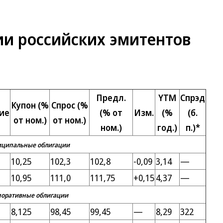
и российских эмитентов
Предл.
YTM
Спрэд
Купон (%
Спрос (%
ие
(% от
Изм.
(%
(б.
от ном.)
от ном.)
ном.)
год.)
п.)*
ципальные облигации
10,25
102,3
102,8
-0,09
3,14
—
10,95
111,0
111,75
+0,15
4,37
—
поративные облигации
8,125
98,45
99,45
—
8,29
322