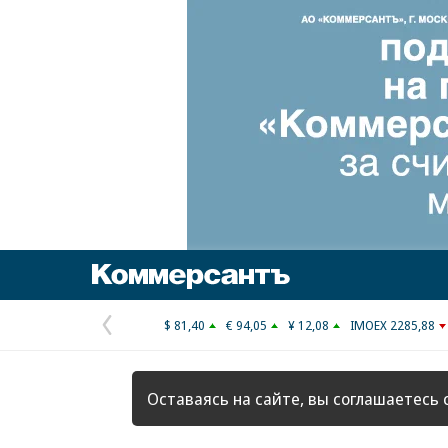
Коммерсантъ
$ 81,40
€ 94,05
¥ 12,08
IMOEX 2285,88
Предыдущая
страница
Оставаясь на сайте, вы соглашаетесь 