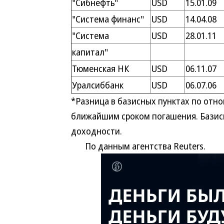
"Сибнефть"
USD
15.01.09
"Система финанс"
USD
14.04.08
"Система
USD
28.01.11
капитал"
Тюменская НК
USD
06.11.07
Уралсиббанк
USD
06.07.06
*Разница в базисных пунктах по отн
ближайшим сроком погашения. Базисн
доходности.
По данным агентства Reuters.