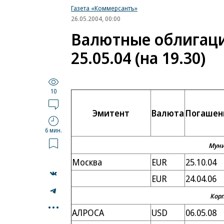
Газета «Коммерсантъ»
26.05.2004, 00:00
Валютные облигаци
25.05.04 (на 19.30)
10
Эмитент
Валюта
Погашен
6 мин.
Муни
Москва
EUR
25.10.04
EUR
24.04.06
Кор
...
АЛРОСА
USD
06.05.08