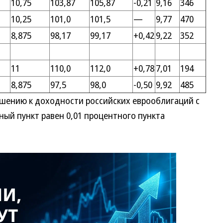
10,75
103,87
105,87
-0,21
9,16
346
10,25
101,0
101,5
—
9,77
470
8,875
98,17
99,17
+0,42
9,22
352
11
110,0
112,0
+0,78
7,01
194
8,875
97,5
98,0
-0,50
9,92
485
ошению к доходности российских еврооблигаций с
ый пункт равен 0,01 процентного пункта