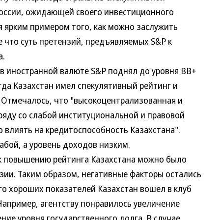
России, ожидающей своего инвестиционного
я ярким примером того, как можно заслужить
е что суть претензий, предъявляемых S&P к
а.
 иностранной валюте S&P поднял до уровня BB+
огда Казахстан имел спекулятивный рейтинг и
. Отмечалось, что "высокоцентрализованная и
ряду со слабой институциональной и правовой
влиять на кредитоспособность Казахстана".
абой, а уровень доходов низким.
повышению рейтинга Казахстана можно было
ии. Таким образом, негативные факторы остались
ого хороших показателей Казахстан вошел в клуб
Например, агентству понравилось увеличение
ние уровня государственного долга. В случае