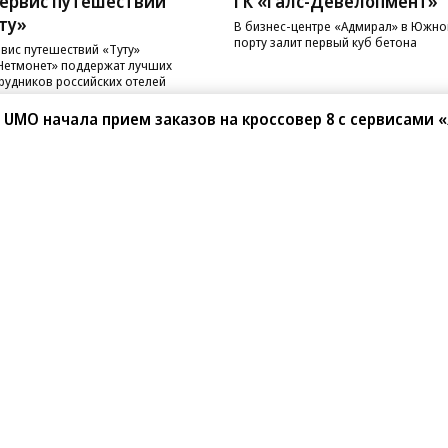
ервис путешествий
ГК «Галс-Девелопмент»
ту»
В бизнес-центре «Адмирал» в Южн
порту залит первый куб бетона
вис путешествий «Туту»
Нетмонет» поддержат лучших
рудников российских отелей
 UMO начала прием заказов на кроссовер 8 с сервисами 
санте»
Реклама
Обратная связь
Вакансии
Правовая информация
Android
E-mail рассылки
реулок д. 41,
тел. +7 (495) 797-69-70.
Партнерские проекты/матери
«Промо» и «Официальное со
а: kommersant.ru) зарегистрировано
нформационных технологий
На kommersant.ru применяют
ционный номер и дата принятия
1 октября 2019 г.