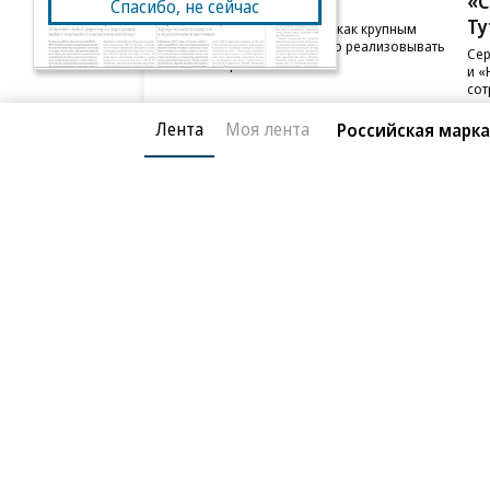
ПАО ДОМ.РФ
«С
Спасибо, не сейчас
Ту
В ДОМ.РФ рассказали, как крупным
компаниям эффективно реализовывать
Сер
ESG-стратегию
и «
сот
Лента
Моя лента
Российская марка
Благотворительный фонд
О «Коммер
Архив
Контакты
18+ реклама
© АО «Коммерсантъ». 127006, Москва, Оружейный пе
Сетевое издание «Коммерсантъ» (доменное имя сайт
Федеральной службой по надзору в сфере связи, и
и массовых коммуникаций (Роскомнадзор), регистра
решения о регистрации: серия
Эл № ФС77-76922
от 1