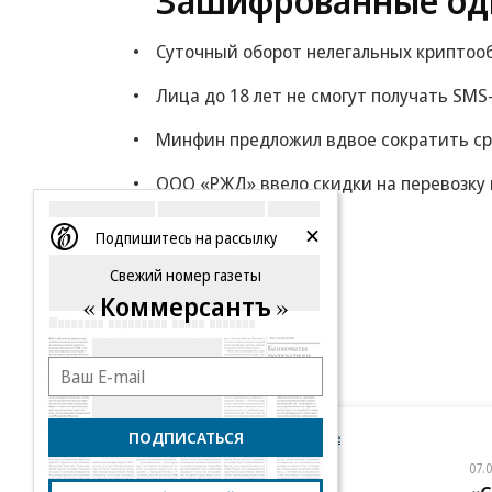
Зашифрованные од
Суточный оборот нелегальных криптооб
Лица до 18 лет не смогут получать SM
Минфин предложил вдвое сократить с
ООО «РЖД» ввело скидки на перевозку 
Еще
Подпишитесь на рассылку
Свежий номер газеты
Коммерсантъ
ПОДПИСАТЬСЯ
Новости компаний
Все
07.08.2026
07.