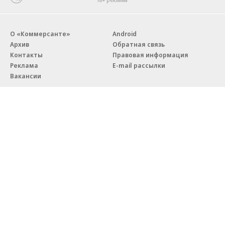
О «Коммерсанте»
Android
Архив
Обратная связь
Контакты
Правовая информация
Реклама
E-mail рассылки
Вакансии
18+
© АО «Коммерсантъ». 127006, Москва, Оружейный переулок д. 41,
тел. +7 (495) 797-69-70.
Сетевое издание «Коммерсантъ» (доменное имя сайта:
kommersant.ru) зарегистрировано Федеральной службой
по надзору в сфере связи, информационных технологий и массовых
коммуникаций (Роскомнадзор), регистрационный номер и дата
принятия решения о регистрации: серия
Эл № ФС77-76922
от 11 октября 2019 г.
Партнерские проекты/материалы, новости компаний, материалы
с пометкой «Промо» и «Официальное сообщение» опубликованы