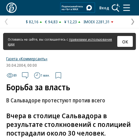
Коммерсантъ
Вход
$ 82,16
€ 94,83
¥ 12,23
IMOEX 2281,31
Предыдущая
С
страница
с
Оставаясь на сайте, вы соглашаетесь с
правилами использования
ОК
куки
Газета «Коммерсантъ»
30.04.2004, 00:00
89
1 мин.
Борьба за власть
В Сальвадоре протестуют против всего
Вчера в столице Сальвадора в
результате столкновений с полицией
пострадали около 30 человек.