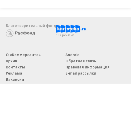
Благотворительный фонд
18+ реклама
О «Коммерсанте»
Android
Архив
Обратная связь
Контакты
Правовая информация
Реклама
E-mail рассылки
Вакансии
18+
© АО «Коммерсантъ». 127006, Москва, Оружейный переулок д. 41,
тел. +7 (495) 797-69-70.
Сетевое издание «Коммерсантъ» (доменное имя сайта:
kommersant.ru) зарегистрировано Федеральной службой