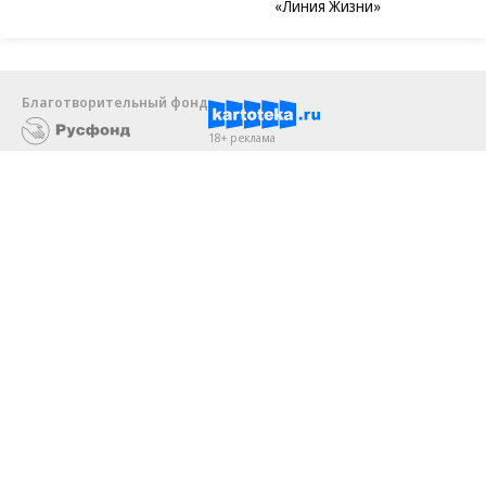
«Линия Жизни»
Благотворительный фонд
18+ реклама
О «Коммерсанте»
Android
Архив
Обратная связь
Контакты
Правовая информация
Реклама
E-mail рассылки
Вакансии
18+
© АО «Коммерсантъ». 127006, Москва, Оружейный переулок д. 41,
тел. +7 (495) 797-69-70.
Сетевое издание «Коммерсантъ» (доменное имя сайта: