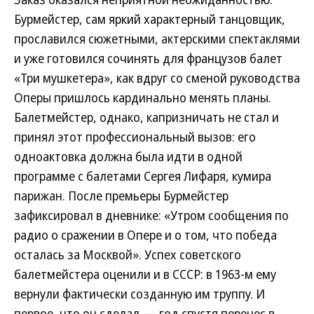
Бурмейстер, сам яркий характерный танцовщик,
прославился сюжетными, актерскими спектаклями
и уже готовился сочинять для французов балет
«Три мушкетера», как вдруг со сменой руководства
Оперы пришлось кардинально менять планы.
Балетмейстер, однако, капризничать не стал и
принял этот профессиональный вызов: его
одноактовка должна была идти в одной
программе с балетами Сергея Лифаря, кумира
парижан. После премьеры Бурмейстер
зафиксировал в дневнике: «Утром сообщения по
радио о сражении в Опере и о том, что победа
осталась за Москвой». Успех советского
балетмейстера оценили и в СССР: в 1963-м ему
вернули фактически созданную им труппу. И
первое, что он сделал,— год спустя перенес в