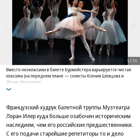
1
/
11
Вместо неоклассики в балете Бурмейстера варьируется чистая
классика (на переднем плане — солисты Ксения Шевцова и
Денис Дмитриев)
Фото: Коммерсантъ / Юрий Мартьянов
/
купить фото
Французский худрук балетной труппы Музтеатра
Лоран Илер куда больше озабочен историческим
наследием, чем его российские предшественники.
С его подачи старейшие репетиторы то и дело