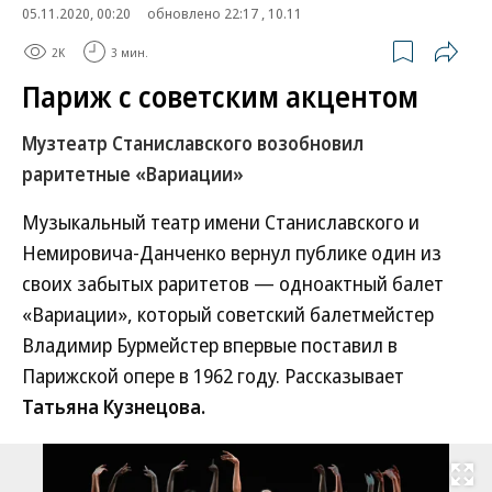
05.11.2020, 00:20
обновлено 22:17 , 10.11
2K
3 мин.
Париж с советским акцентом
Музтеатр Станиславского возобновил
раритетные «Вариации»
Музыкальный театр имени Станиславского и
Немировича-Данченко вернул публике один из
своих забытых раритетов — одноактный балет
«Вариации», который советский балетмейстер
Владимир Бурмейстер впервые поставил в
Парижской опере в 1962 году. Рассказывает
Татьяна Кузнецова.
Развернуть на