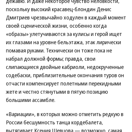
дежавю. И даже некоторое чувство неловкости,
поскольку высокий красавец-блондин Денис
Дмитриев чрезвычайно ходулен в каждый момент
своей сценической жизни, особенно когда
«образы» улетучиваются за кулисы и герой ищет
их глазами на уровне бельэтажа, этак лирически
помавая руками. Технически он тоже пока не
набрал должной формы; правда, свои
слипающиеся двойные кабриоли, недокрученные
содебаски, приблизительные окончания туров он
отчасти компенсирует полетными перекидными
жете и честно стянутыми в пятую позицию
большими ассамбле.
«Вариации», в которых можно отметить редкую в
России бесшумность танца кордебалета,
вытягивает Ксения Шевцова — возможно, самая