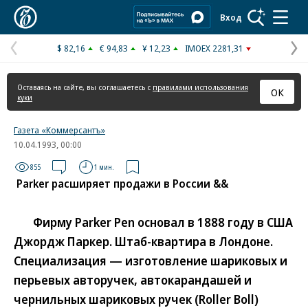
Коммерсантъ
Вход
$ 82,16
€ 94,83
¥ 12,23
IMOEX 2281,31
Предыдущая
С
страница
с
Оставаясь на сайте, вы соглашаетесь с
правилами использования
ОК
куки
Газета «Коммерсантъ»
10.04.1993, 00:00
855
1 мин.
Parker расширяет продажи в России &&
Фирму Parker Pen основал в 1888 году в США
Джордж Паркер. Штаб-квартира в Лондоне.
Специализация — изготовление шариковых и
перьевых авторучек, автокарандашей и
чернильных шариковых ручек (Roller Boll)