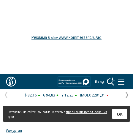
Реклама в «Ъ» www.kommersant.ru/ad
Коммерсантъ
Вход
$ 82,16
€ 94,83
¥ 12,23
IMOEX 2281,31
Предыдущая
С
страница
с
Оставаясь на сайте, вы соглашаетесь с
правилами использования
ОК
куки
Удмуртия