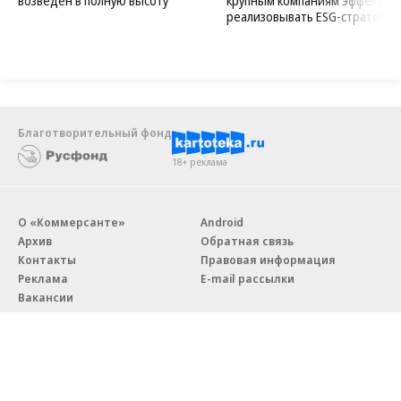
возведен в полную высоту
крупным компаниям эффектив
реализовывать ESG-стратегию
Благотворительный фонд
18+ реклама
О «Коммерсанте»
Android
Архив
Обратная связь
Контакты
Правовая информация
Реклама
E-mail рассылки
Вакансии
18+
© АО «Коммерсантъ». 127006, Москва, Оружейный переулок д. 41,