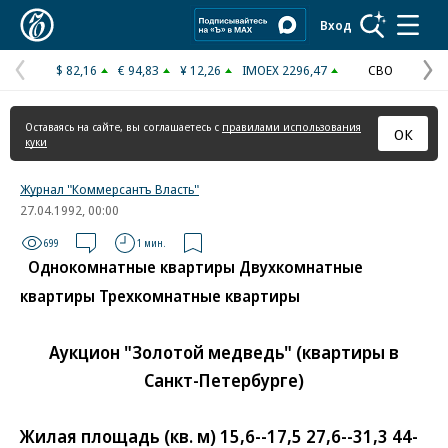
Коммерсантъ
Вход
$ 82,16
€ 94,83
¥ 12,26
IMOEX 2296,47
СВО
Предыдущая
С
страница
с
Оставаясь на сайте, вы соглашаетесь с
правилами использования
ОК
куки
Журнал "Коммерсантъ Власть"
27.04.1992, 00:00
699
1 мин.
Однокомнатные квартиры Двухкомнатные
квартиры Трехкомнатные квартиры
Аукцион "Золотой медведь" (квартиры в
Санкт-Петербурге)
Жилая площадь (кв. м) 15,6--17,5 27,6--31,3 44-