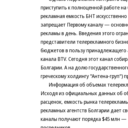
приступить к полноценной работе на
рекламная емкость БНТ искусственно
запрещает Первому каналу — основн
рекламы в день. Введения этого огра
представители телерекламного бизне
бюджетов в пользу принадлежащего 
канала BTV. Сегодня этот канал соб
Болгарии. А на долю государственног
греческому холдингу "Антена-груп") 
Информация об объемах телереклам
Исходя из официальных данных об об
расценок, емкость рынка телерекламы
рекламных агентств Болгарии дает с
каналы получают порядка $45 млн — 
посредников.