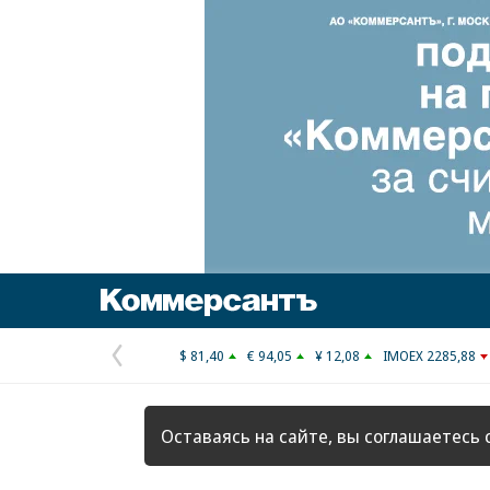
Коммерсантъ
$ 81,40
€ 94,05
¥ 12,08
IMOEX 2285,88
Предыдущая
страница
Оставаясь на сайте, вы соглашаетесь 