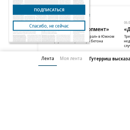
ПОДПИСАТЬСЯ
Новости компаний
Все
06.08.2026
06.
Спасибо, не сейчас
ГК «Галс-Девелопмент»
«Д
В бизнес-центре «Адмирал» в Южном
Тре
порту залит первый куб бетона
нед
слу
Лента
Моя лента
Гутерриш высказа
Благотворительный фонд
О «Коммер
Архив
Контакты
18+ реклама
© АО «Коммерсантъ». 127006, Москва, Оружейный пе
Сетевое издание «Коммерсантъ» (доменное имя сайт