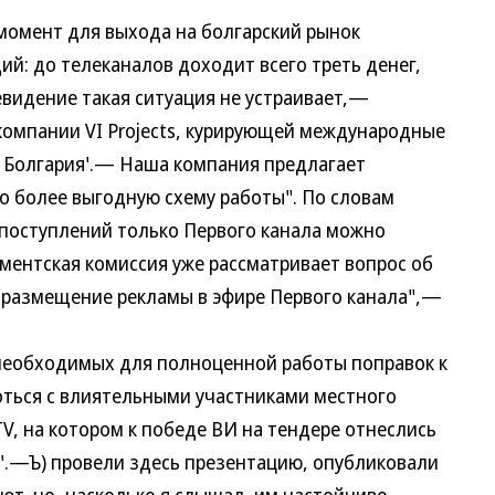
омент для выхода на болгарский рынок
й: до телеканалов доходит всего треть денег,
евидение такая ситуация не устраивает,—
 компании VI Projects, курирующей международные
И Болгария'.— Наша компания предлагает
 более выгодную схему работы". По словам
поступлений только Первого канала можно
аментская комиссия уже рассматривает вопрос об
 размещение рекламы в эфире Первого канала",—
обходимых для полноценной работы поправок к
оться с влиятельными участниками местного
TV, на котором к победе ВИ на тендере отнеслись
я'.—Ъ) провели здесь презентацию, опубликовали