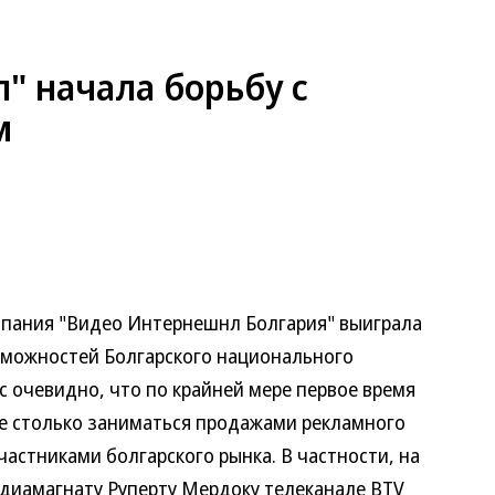
" начала борьбу с
м
мпания "Видео Интернешнл Болгария" выиграла
зможностей Болгарского национального
с очевидно, что по крайней мере первое время
е столько заниматься продажами рекламного
частниками болгарского рынка. В частности, на
иамагнату Руперту Мердоку телеканале BTV