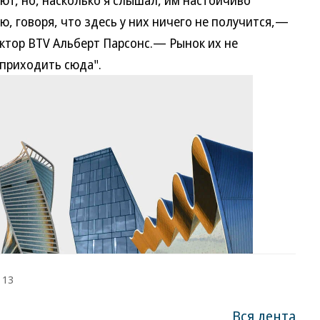
ют, но, насколько я слышал, им настойчиво
, говоря, что здесь у них ничего не получится,—
ктор BTV Альберт Парсонс.— Рынок их не
 приходить сюда".
 13
Вся лента