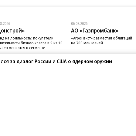
08.2026
06.08.2026
онстрой»
АО «Газпромбанк»
нд на лояльность: покупатели
«АгроНэкст» разместил облигаций
вижимости бизнес-класса в 9 из 10
на 700 млн юаней
чаев остаются в сегменте
лся за диалог России и США о ядерном оружии
санте»
Реклама
Обратная связь
Вакансии
Правовая информация
Android
E-mail рассылки
реулок д. 41,
тел. +7 (495) 797-69-70.
Партнерские проекты/матери
«Промо» и «Официальное со
а: kommersant.ru) зарегистрировано