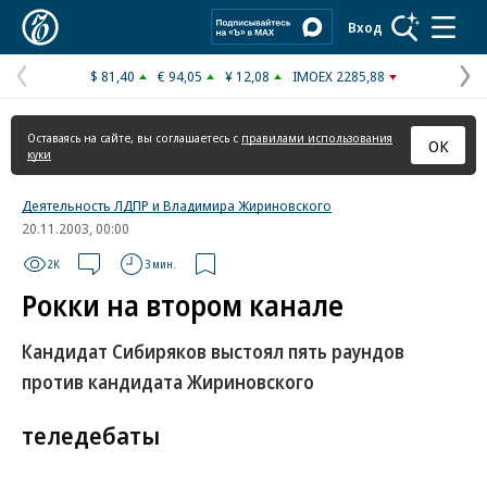
Коммерсантъ
Вход
$ 81,40
€ 94,05
¥ 12,08
IMOEX 2285,88
Предыдущая
С
страница
с
Оставаясь на сайте, вы соглашаетесь с
правилами использования
ОК
куки
Деятельность ЛДПР и Владимира Жириновского
20.11.2003, 00:00
2K
3 мин.
Рокки на втором канале
Кандидат Сибиряков выстоял пять раундов
против кандидата Жириновского
теледебаты