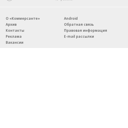
О «Коммерсанте»
Android
Архив
Обратная связь
Контакты
Правовая информация
Реклама
E-mail рассылки
Вакансии
18+
© АО «Коммерсантъ». 127006, Москва, Оружейный переулок д. 41,
тел. +7 (495) 797-69-70.
Сетевое издание «Коммерсантъ» (доменное имя сайта:
kommersant.ru) зарегистрировано Федеральной службой
по надзору в сфере связи, информационных технологий и массовых
коммуникаций (Роскомнадзор), регистрационный номер и дата
принятия решения о регистрации: серия
Эл № ФС77-76922
от 11 октября 2019 г.
Партнерские проекты/материалы, новости компаний, материалы
с пометкой «Промо» и «Официальное сообщение» опубликованы