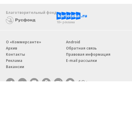
Благотворительный фонд
18+ реклама
О «Коммерсанте»
Android
Архив
Обратная связь
Контакты
Правовая информация
Реклама
E-mail рассылки
Вакансии
18+
© АО «Коммерсантъ». 127006, Москва, Оружейный переулок д. 41,
тел. +7 (495) 797-69-70.
Сетевое издание «Коммерсантъ» (доменное имя сайта:
kommersant.ru) зарегистрировано Федеральной службой
по надзору в сфере связи, информационных технологий и массовых
коммуникаций (Роскомнадзор), регистрационный номер и дата