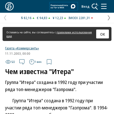
Коммерсантъ
Вход
$ 82,16
€ 94,83
¥ 12,23
IMOEX 2281,31
Предыдущая
С
страница
с
Оставаясь на сайте, вы соглашаетесь с
правилами использования
ОК
куки
Газета «Коммерсантъ»
11.11.2003, 00:00
522
1 мин.
Чем известна "Итера"
Группа "Итера" создана в 1992 году при участии
ряда топ-менеджеров "Газпрома".
Группа "Итера" создана в 1992 году при
участии ряда топ-менеджеров "Газпрома". В 1994-