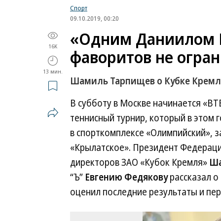
Спорт
09.10.2019, 00:20
«Одним Даниилом 
16K
фаворитов не огра
13 мин.
Шамиль Тарпищев о Кубке Кремл
В субботу в Москве начинается «ВТ
теннисный турнир, который в этом г
в спорткомплексе «Олимпийский», з
«Крылатское». Президент Федерации
директоров ЗАО «Кубок Кремля»
Ша
“Ъ”
Евгению Федякову
рассказал о
оценил последние результаты и пер