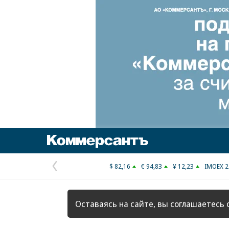
Коммерсантъ
$ 82,16
€ 94,83
¥ 12,23
IMOEX 2
Предыдущая
страница
Оставаясь на сайте, вы соглашаетесь 