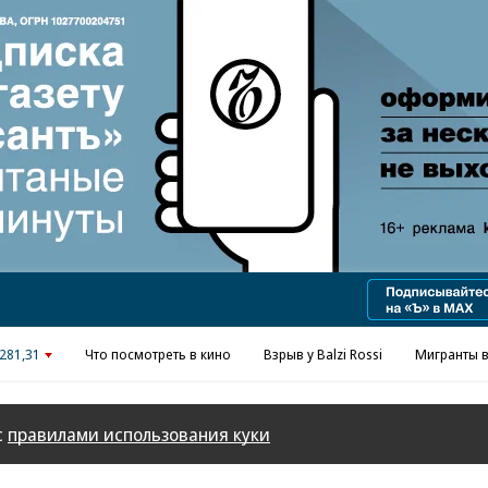
Реклама в «Ъ» www.kommersant.ru/ad
281,31
Что посмотреть в кино
Взрыв у Balzi Rossi
Мигранты в
с
правилами использования куки