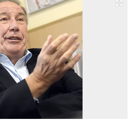
Развернуть на весь экран
Фо
Гл
Ще
Ко