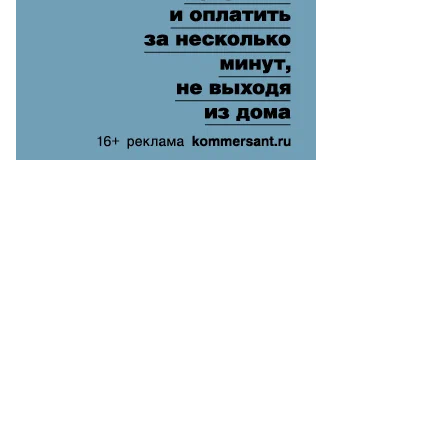
то:
еб
лкунов,
ммерсантъ