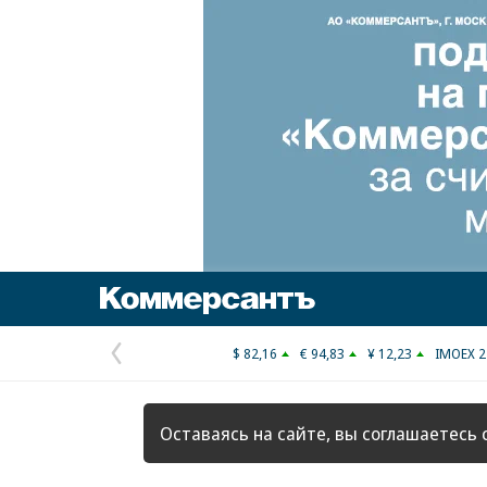
Коммерсантъ
$ 82,16
€ 94,83
¥ 12,23
IMOEX 2
Предыдущая
страница
Оставаясь на сайте, вы соглашаетесь 