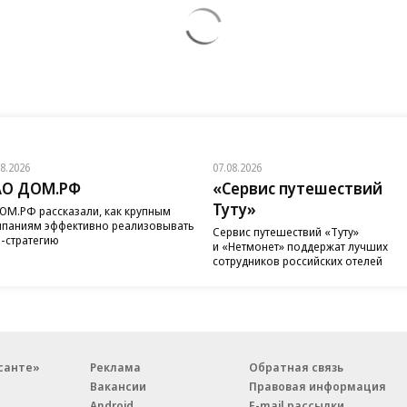
08.2026
07.08.2026
АО ДОМ.РФ
«Сервис путешествий
Туту»
ОМ.РФ рассказали, как крупным
паниям эффективно реализовывать
Сервис путешествий «Туту»
-стратегию
и «Нетмонет» поддержат лучших
сотрудников российских отелей
санте»
Реклама
Обратная связь
Вакансии
Правовая информация
Android
E-mail рассылки