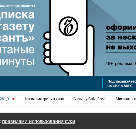
Реклама в «Ъ» www.kommersant.ru/ad
281,31
Что посмотреть в кино
Взрыв у Balzi Rossi
Мигранты в
с
правилами использования куки