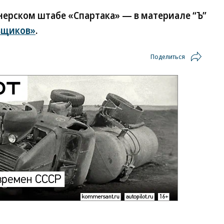
нерском штабе «Спартака» — в материале “Ъ”
ьщиков»
.
Поделиться