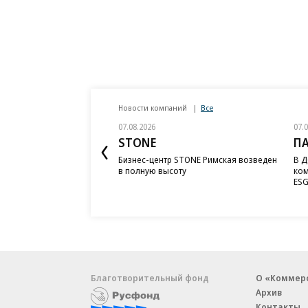
Новости компаний
Все
07.08.2026
07.
STONE
П
Бизнес-центр STONE Римская возведен
В Д
в полную высоту
ком
ESG
Благотворительный фонд
О «Коммер
Архив
Контакты