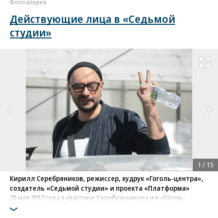
Фотогалерея
Действующие лица в «Седьмой
студии»
Развернуть на
1
/
15
Кирилл Серебряников, режиссер, худрук «Гоголь-центра»,
создатель «Седьмой студии» и проекта «Платформа»
23 мая 2017 года в квартире Серебрянникова и в «Гоголь-
центре» прошли обыски. 22 июня 2017 года он был арестован
по обвинению в мошенничестве. По версии обвинения,