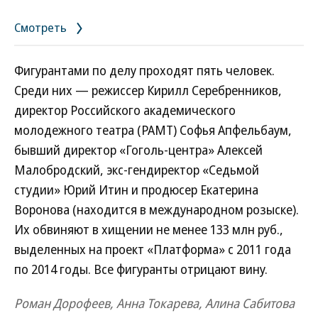
«Седьмая студия» была создана Серебрянниковым и его
Смотреть
партнерами для хищения госсредств, выделенных на проект
«Платформа». Сумма ущерба оценивается в 129 млн руб.
Режиссер вину не признал. Приговорен к трем годам условно
Фигурантами по делу проходят пять человек.
Фото: Коммерсантъ / Эмин Джафаров
/
купить фото
Среди них — режиссер Кирилл Серебренников,
директор Российского академического
молодежного театра (РАМТ) Софья Апфельбаум,
бывший директор «Гоголь-центра» Алексей
Малобродский, экс-гендиректор «Седьмой
студии» Юрий Итин и продюсер Екатерина
Воронова (находится в международном розыске).
Их обвиняют в хищении не менее 133 млн руб.,
выделенных на проект «Платформа» с 2011 года
по 2014 годы. Все фигуранты отрицают вину.
Роман Дорофеев, Анна Токарева, Алина Сабитова