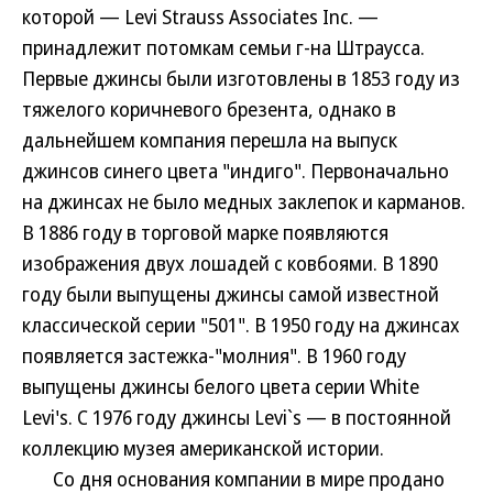
которой — Levi Strauss Associates Inc. —
принадлежит потомкам семьи г-на Штраусса.
Первые джинсы были изготовлены в 1853 году из
тяжелого коричневого брезента, однако в
дальнейшем компания перешла на выпуск
джинсов синего цвета "индиго". Первоначально
на джинсах не было медных заклепок и карманов.
В 1886 году в торговой марке появляются
изображения двух лошадей с ковбоями. В 1890
году были выпущены джинсы самой известной
классической серии "501". В 1950 году на джинсах
появляется застежка-"молния". В 1960 году
выпущены джинсы белого цвета серии White
Levi's. С 1976 году джинсы Levi`s — в постоянной
коллекцию музея американской истории.
Со дня основания компании в мире продано