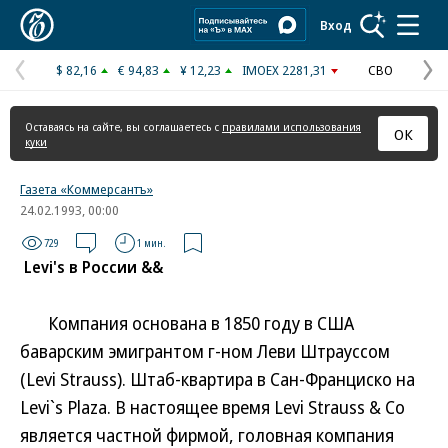
Коммерсантъ
Вход
$ 82,16
€ 94,83
¥ 12,23
IMOEX 2281,31
СВО
Предыдущая
С
страница
с
Оставаясь на сайте, вы соглашаетесь с
правилами использования
ОК
куки
Газета «Коммерсантъ»
24.02.1993, 00:00
729
1 мин.
Levi's в России &&
Компания основана в 1850 году в США
баварским эмигрантом г-ном Леви Штрауссом
(Levi Strauss). Штаб-квартира в Сан-Франциско на
Levi`s Plaza. В настоящее время Levi Strauss & Co
является частной фирмой, головная компания