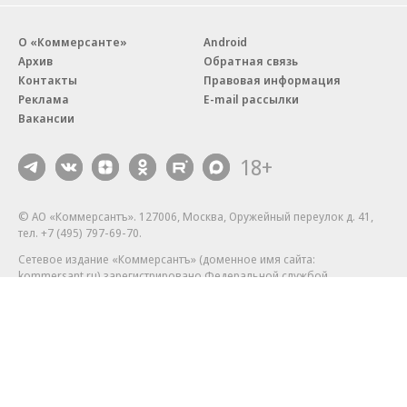
О «Коммерсанте»
Android
Архив
Обратная связь
Контакты
Правовая информация
Реклама
E-mail рассылки
Вакансии
18+
© АО «Коммерсантъ». 127006, Москва, Оружейный переулок д. 41,
тел. +7 (495) 797-69-70.
Сетевое издание «Коммерсантъ» (доменное имя сайта:
kommersant.ru) зарегистрировано Федеральной службой
по надзору в сфере связи, информационных технологий и массовых
коммуникаций (Роскомнадзор), регистрационный номер и дата
принятия решения о регистрации: серия
Эл № ФС77-76922
от 11 октября 2019 г.
Партнерские проекты/материалы, новости компаний, материалы
с пометкой «Промо» и «Официальное сообщение» опубликованы
на коммерческой основе.