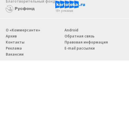
Благотворительный фонд
18+ реклама
О «Коммерсанте»
Android
Архив
Обратная связь
Контакты
Правовая информация
Реклама
E-mail рассылки
Вакансии
18+
© АО «Коммерсантъ». 127006, Москва, Оружейный переулок д. 41,
тел. +7 (495) 797-69-70.
Сетевое издание «Коммерсантъ» (доменное имя сайта:
kommersant.ru) зарегистрировано Федеральной службой
по надзору в сфере связи, информационных технологий и массовых
коммуникаций (Роскомнадзор), регистрационный номер и дата
принятия решения о регистрации: серия
Эл № ФС77-76922
от 11 октября 2019 г.