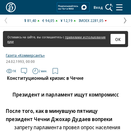
Коммерсантъ
Вход
$ 81,40
€ 94,05
¥ 12,19
IMOEX 2281,05
Предыдущая
С
страница
с
Оставаясь на сайте, вы соглашаетесь с
правилами использования
ОК
куки
Газета «Коммерсантъ»
24.02.1993, 00:00
1K
2 мин.
Конституционный кризис в Чечне
Президент и парламент ищут компромисс
После того, как в минувшую пятницу
президент Чечни Джохар Дудаев вопреки
запрету парламента провел опрос населения