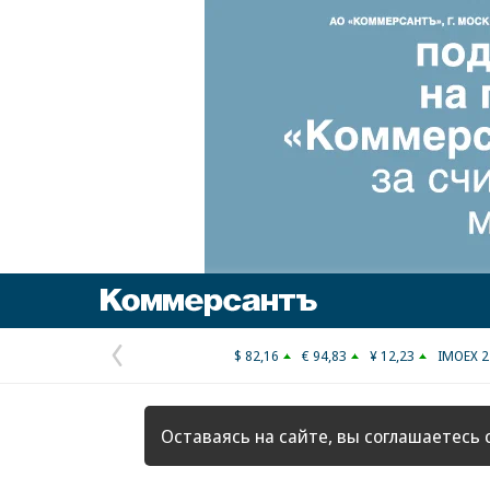
Коммерсантъ
$ 82,16
€ 94,83
¥ 12,23
IMOEX 2
Предыдущая
страница
Оставаясь на сайте, вы соглашаетесь 