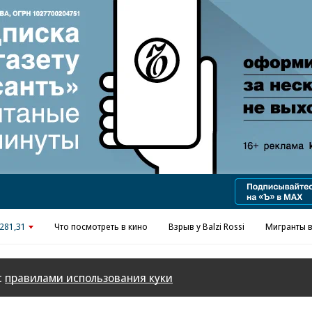
Реклама в «Ъ» www.kommersant.ru/ad
281,31
Что посмотреть в кино
Взрыв у Balzi Rossi
Мигранты в
с
правилами использования куки