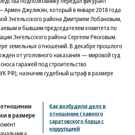
редства подполковнику передал фигурант
— Армен Джуликян, который в январе 2018 года
вой Энгельсского района Дмитрием Лобановым,
аевым и бывшим председателем комитета по
ции Энгельсского района Сергеем Рясковым.
фере земельных отношений. В декабре прошлого
ожден от уголовного наказания — мировой суд
 сноса гаражей под строительство
7 УК РФ), назначив судебный штраф в размере
в отношении
Как возбудили дело в
отношении главного
ки в размере
саратовского борца с
момент
коррупцией
начальника