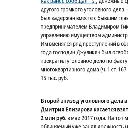
Как ранее сообщал “Ъ”
, денежные с
другого громкого уголовного дела 
был задержан вместе с бывшим гла
предпринимателем Владимиром Гик
управлению имуществом администра
Им вменялся ряд преступлений в с
года господин Джуликян был освоб
прекратил уголовное дело по факту
многоквартирного дома (ч. 1 ст. 16
15 тыс. руб.
Второй эпизод уголовного дела 
Дмитрия Елизарова касается взят
2 млн руб.
в мае 2017 года. На тот 
обвиняемый уже занял должность 