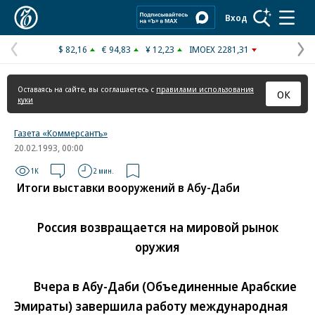
Коммерсантъ
Вход
$ 82,16
€ 94,83
¥ 12,23
IMOEX 2281,31
Предыдущая
С
страница
с
Оставаясь на сайте, вы соглашаетесь с
правилами использования
ОК
куки
Газета «Коммерсантъ»
20.02.1993, 00:00
1K
2 мин.
Итоги выставки вооружений в Абу-Даби
Россия возвращаетcя на мировой рынок
оружия
Вчера в Абу-Даби (Объединенные Арабские
Эмираты) завершила работу международная