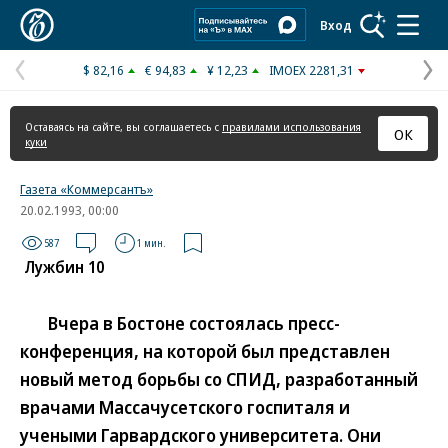
Коммерсантъ
Вход
$ 82,16
€ 94,83
¥ 12,23
IMOEX 2281,31
Предыдущая
С
страница
с
Оставаясь на сайте, вы соглашаетесь с
правилами использования
ОК
куки
Газета «Коммерсантъ»
20.02.1993, 00:00
587
1 мин.
Лужбин 10
Вчера в Бостоне состоялась пресс-
конференция, на которой был представлен
новый метод борьбы со СПИД, разработанный
врачами Массачусетского госпиталя и
учеными Гарвардского университета. Они