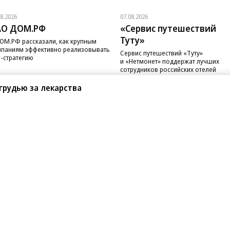
08.2026
07.08.2026
АО ДОМ.РФ
«Сервис путешествий
Туту»
ОМ.РФ рассказали, как крупным
паниям эффективно реализовывать
Сервис путешествий «Туту»
-стратегию
и «Нетмонет» поддержат лучших
сотрудников российских отелей
грудью за лекарства
санте»
Реклама
Обратная связь
Вакансии
Правовая информация
Android
E-mail рассылки
реулок д. 41,
тел. +7 (495) 797-69-70.
Партнерские проекты/матери
«Промо» и «Официальное со
а: kommersant.ru) зарегистрировано
нформационных технологий
На kommersant.ru применяют
ционный номер и дата принятия