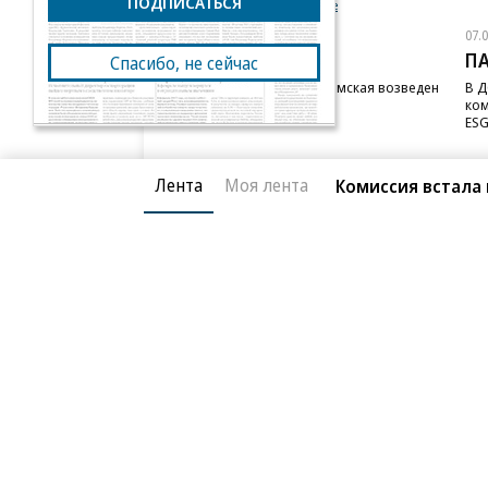
ПОДПИСАТЬСЯ
Новости компаний
Все
07.08.2026
07.
STONE
П
Спасибо, не сейчас
Бизнес-центр STONE Римская возведен
В Д
в полную высоту
ком
ESG
Лента
Моя лента
Комиссия встала 
Благотворительный фонд
О «Коммер
Архив
Контакты
18+ реклама
© АО «Коммерсантъ». 127006, Москва, Оружейный пе
Сетевое издание «Коммерсантъ» (доменное имя сайт
Федеральной службой по надзору в сфере связи, и
и массовых коммуникаций (Роскомнадзор), регистра