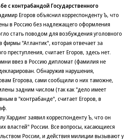
бе с контрабандой Государственного
имир Егоров объяснил корреспонденту Ъ, что
ны в Россию без надлежащего оформления
ло стать поводом для возбуждения уголовного
фирмы "Атлантик", которая отвечает за
 преступления, считает Егоров, здесь нет.
мни ввез в Россию дипломат (фамилия не
декларирован. Обнаружив нарушения,
вам Егорова, сами сообщили о них таможне,
ны задним числом (так как "дело имеет
ым в "контрабанде", считает Егоров, в
аф.
 Хардинг заявил корреспонденту Ъ, что он
властей" России. Все вопросы, касающиеся
ьством России, и действия милиции вызывают у