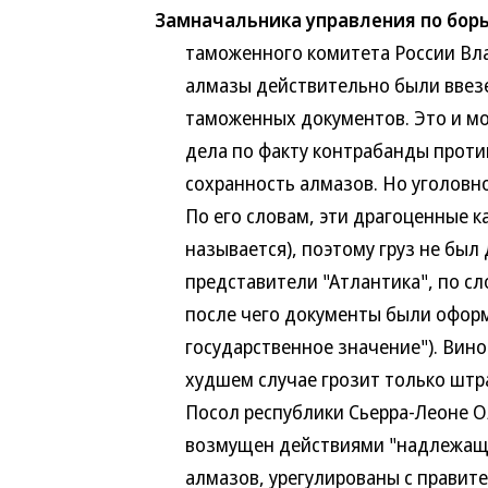
Замначальника управления по борь
таможенного комитета России Влад
алмазы действительно были ввезе
таможенных документов. Это и мог
дела по факту контрабанды против 
сохранность алмазов. Но уголовного
По его словам, эти драгоценные ка
называется), поэтому груз не был 
представители "Атлантика", по сло
после чего документы были оформле
государственное значение"). Виновн
худшем случае грозит только штр
Посол республики Сьерра-Леоне Олу
возмущен действиями "надлежащих 
алмазов, урегулированы с правител