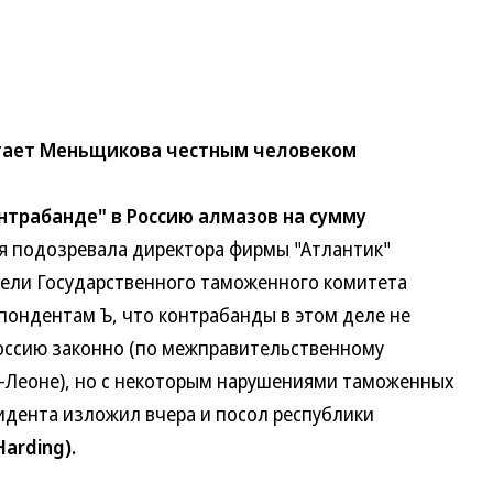
тает Меньщикова честным человеком
нтрабанде" в Россию алмазов на сумму
я подозревала директора фирмы "Атлантик"
и Государственного таможенного комитета
ндентам Ъ, что контрабанды в этом деле не
сию законно (по межправительственному
Леоне), но с некоторым нарушениями таможенных
ента изложил вчера и посол республики
arding).