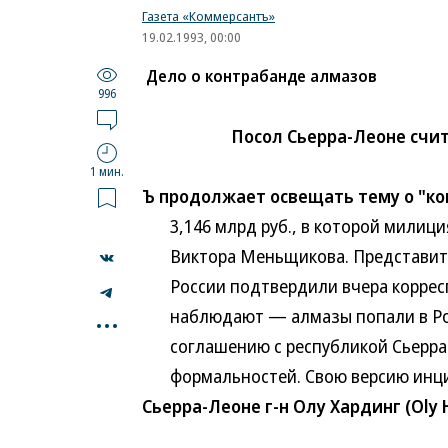
Газета «Коммерсантъ»
19.02.1993, 00:00
Дело о контрабанде алмазов
996
Посол Сьерра-Леоне счи
1 мин.
Ъ продолжает освещать тему о "ко
3,146 млрд руб., в которой милици
Виктора Меньщикова. Представител
России подтвердили вчера корреспо
...
наблюдают — алмазы попали в Рос
соглашению с республикой Сьерра-
формальностей. Свою версию инцид
Сьерра-Леоне г-н Олу Хардинг (Oly H