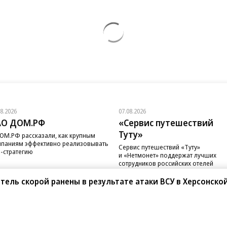
08.2026
07.08.2026
АО ДОМ.РФ
«Сервис путешествий
Туту»
ОМ.РФ рассказали, как крупным
паниям эффективно реализовывать
Сервис путешествий «Туту»
-стратегию
и «Нетмонет» поддержат лучших
сотрудников российских отелей
ель скорой ранены в результате атаки ВСУ в Херсонско
санте»
Реклама
Обратная связь