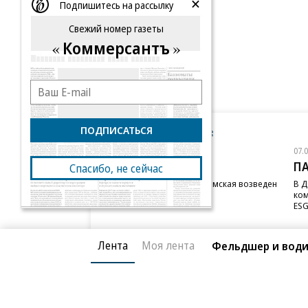
Подпишитесь на рассылку
Свежий номер газеты
Коммерсантъ
ПОДПИСАТЬСЯ
Новости компаний
Все
07.08.2026
07.
STONE
П
Спасибо, не сейчас
Бизнес-центр STONE Римская возведен
В Д
в полную высоту
ком
ESG
Лента
Моя лента
Фельдшер и водит
Благотворительный фонд
О «Коммер