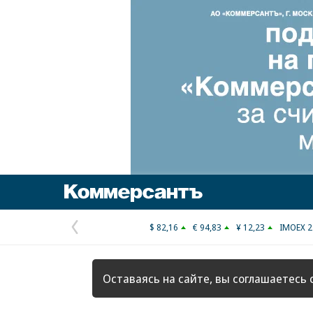
Коммерсантъ
$ 82,16
€ 94,83
¥ 12,23
IMOEX 2
Предыдущая
страница
Оставаясь на сайте, вы соглашаетесь 