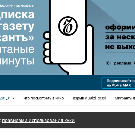
281,31
Что посмотреть в кино
Взрыв у Balzi Rossi
Мигранты в
с
правилами использования куки