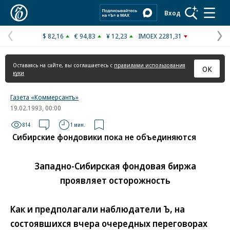
Коммерсантъ
Вход
$ 82,16
€ 94,83
¥ 12,23
IMOEX 2281,31
Предыдущая
С
страница
с
Оставаясь на сайте, вы соглашаетесь с
правилами использования
ОК
куки
Газета «Коммерсантъ»
19.02.1993, 00:00
814
1 мин.
Сибирские фондовики пока не объединяются
Западно-Сибирская фондовая биржа
проявляет осторожность
Как и предполагали наблюдатели Ъ, на
состоявшихся вчера очередных переговорах