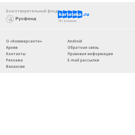
Благотворительный фонд
18+ реклама
О «Коммерсанте»
Android
Архив
Обратная связь
Контакты
Правовая информация
Реклама
E-mail рассылки
Вакансии
18+
© АО «Коммерсантъ». 127006, Москва, Оружейный переулок д. 41,
тел. +7 (495) 797-69-70.
Сетевое издание «Коммерсантъ» (доменное имя сайта:
kommersant.ru) зарегистрировано Федеральной службой
по надзору в сфере связи, информационных технологий и массовых
коммуникаций (Роскомнадзор), регистрационный номер и дата
принятия решения о регистрации: серия
Эл № ФС77-76922