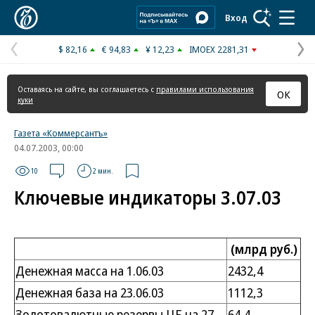
Коммерсантъ
Вход
$ 82,16
€ 94,83
¥ 12,23
IMOEX 2281,31
Предыдущая
С
страница
с
Оставаясь на сайте, вы соглашаетесь с
правилами использования
ОК
куки
Газета «Коммерсантъ»
04.07.2003, 00:00
10
2 мин.
Ключевые индикаторы 3.07.03
(млрд руб.)
Денежная масса на 1.06.03
2432,4
Денежная база на 23.06.03
1112,3
Золотовалютные резервы ЦБ на 27.
64,4