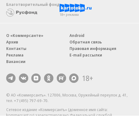
Благотворительный фонд
18+ реклама
О «Коммерсанте»
Android
Архив
Обратная связь
Контакты
Правовая информация
Реклама
E-mail рассылки
Вакансии
18+
© АО «Коммерсантъ». 127006, Москва, Оружейный переулок д. 41,
тел. +7 (495) 797-69-70.
Сетевое издание «Коммерсантъ» (доменное имя сайта:
kommersant.ru) зарегистрировано Федеральной службой
по надзору в сфере связи, информационных технологий и массовых
коммуникаций (Роскомнадзор), регистрационный номер и дата
принятия решения о регистрации: серия
Эл № ФС77-76922
от 11 октября 2019 г.