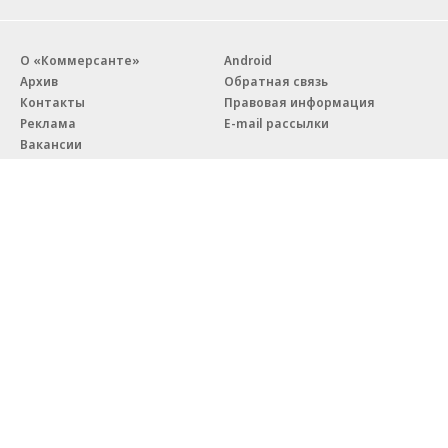
О «Коммерсанте»
Android
Архив
Обратная связь
Контакты
Правовая информация
Реклама
E-mail рассылки
Вакансии
18+
© АО «Коммерсантъ». 127006, Москва, Оружейный переулок д. 41,
тел. +7 (495) 797-69-70.
Сетевое издание «Коммерсантъ» (доменное имя сайта:
kommersant.ru) зарегистрировано Федеральной службой
по надзору в сфере связи, информационных технологий и массовых
коммуникаций (Роскомнадзор), регистрационный номер и дата
принятия решения о регистрации: серия
Эл № ФС77-76922
от 11 октября 2019 г.
Партнерские проекты/материалы, новости компаний, материалы
с пометкой «Промо» и «Официальное сообщение» опубликованы