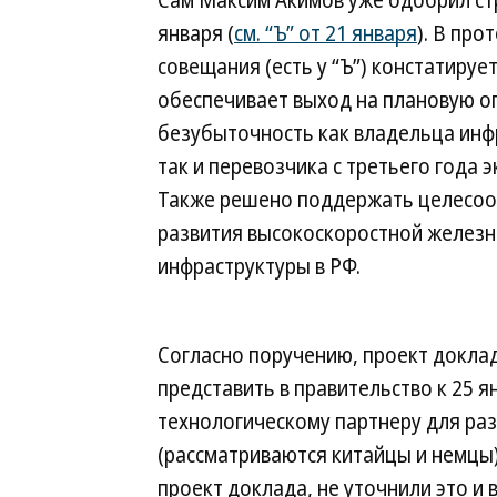
Сам Максим Акимов уже одобрил ст
января (
см. “Ъ” от 21 января
). В про
совещания (есть у “Ъ”) констатирует
обеспечивает выход на плановую 
безубыточность как владельца инф
так и перевозчика с третьего года 
Также решено поддержать целесоо
развития высокоскоростной желез
инфраструктуры в РФ.
Согласно поручению, проект докла
представить в правительство к 25 я
технологическому партнеру для ра
(рассматриваются китайцы и немцы)
проект доклада, не уточнили это и 