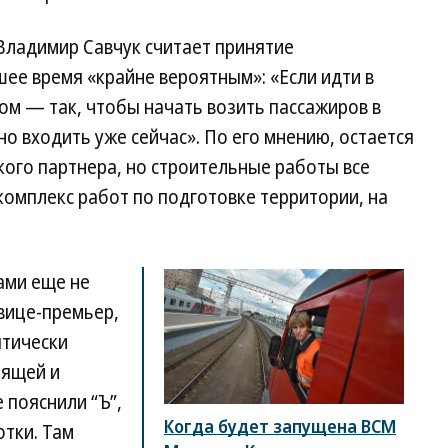
ладимир Савчук считает принятие
е время «крайне вероятным»: «Если идти в
ом — так, чтобы начать возить пассажиров в
но входить уже сейчас». По его мнению, остается
ого партнера, но строительные работы все
комплекс работ по подготовке территории, на
ами еще не
 вице-премьер,
птически
оящей и
 пояснили “Ъ”,
Когда будет запущена ВСМ
отки. Там