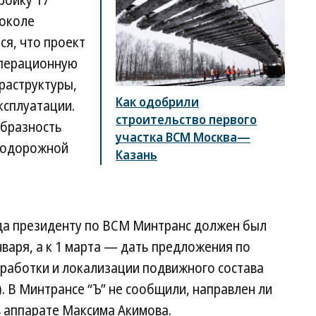
ройку 17
токоле
ся, что проект
операционную
раструктуры,
Как одобрили
эксплуатации.
строительство первого
бразность
участка ВСМ Москва—
нодорожной
Казань
да президенту по ВСМ Минтранс должен был
нваря, а к 1 марта — дать предложения по
зработки и локализации подвижного состава
. В Минтрансе “Ъ” не сообщили, направлен ли
в аппарате Максима Акимова.