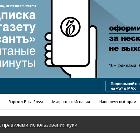
Реклама в «Ъ» www.kommersant.ru/ad
Взрыв у Balzi Rossi
Мигранты в Испании
Навстречу выборам
с
правилами использования куки