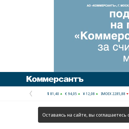
Коммерсантъ
$ 81,40
€ 94,05
¥ 12,08
IMOEX 2285,88
Предыдущая
страница
Оставаясь на сайте, вы соглашаетесь 