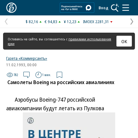
Коммерсантъ
Вход
$ 82,16
€ 94,83
¥ 12,23
IMOEX 2281,31
Предыдущая
С
страница
с
Оставаясь на сайте, вы соглашаетесь с
правилами использования
ОК
куки
Газета «Коммерсантъ»
11.02.1993, 00:00
782
1 мин.
Самолеты Boeing на российских авиалиниях
Аэробусы Boeing-747 российской
авиакомпании будут летать из Пулкова