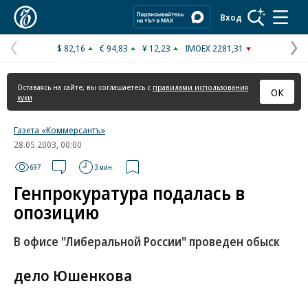
Коммерсантъ
Вход
$ 82,16
€ 94,83
¥ 12,23
IMOEX 2281,31
Предыдущая
С
страница
с
Оставаясь на сайте, вы соглашаетесь с
правилами использования
ОК
куки
Газета «Коммерсантъ»
28.05.2003, 00:00
697
3 мин.
Генпрокуратура подалась в
опозицию
В офисе "Либеральной России" проведен обыск
дело Юшенкова