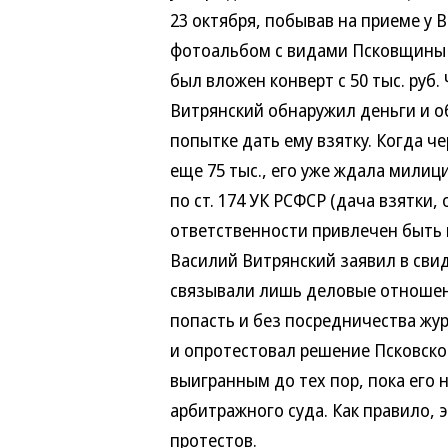
23 октября, побывав на приеме у Вит
фотоальбом с видами Псковщины "В
был вложен конверт с 50 тыс. руб. Ч
Витрянский обнаружил деньги и обр
попытке дать ему взятку. Когда чер
еще 75 тыс., его уже ждала милици
по ст. 174 УК РСФСР (дача взятки, от
ответственности привлечен быть не 
Василий Витрянский заявил в свиде
связывали лишь деловые отношения,
попасть и без посредничества журна
и опротестовал решение Псковского 
выигранным до тех пор, пока его н
арбитражного суда. Как правило, эт
протестов.