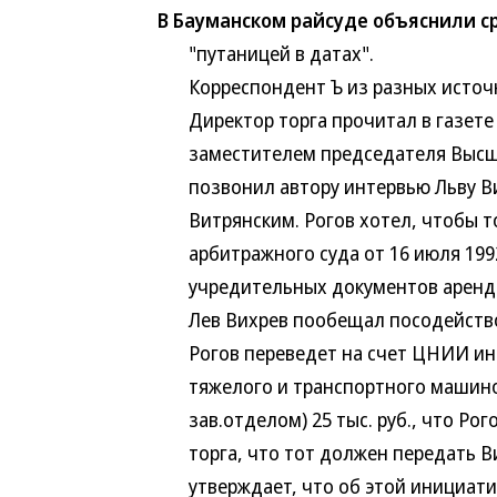
В Бауманском райсуде объяснили с
"путаницей в датах".
Корреспондент Ъ из разных источни
Директор торга прочитал в газете "
заместителем председателя Высшег
позвонил автору интервью Льву Вих
Витрянским. Рогов хотел, чтобы то
арбитражного суда от 16 июля 1992
учредительных документов арендно
Лев Вихрев пообещал посодействова
Рогов переведет на счет ЦНИИ инф
тяжелого и транспортного машинос
зав.отделом) 25 тыс. руб., что Рого
торга, что тот должен передать Вит
утверждает, что об этой инициатив