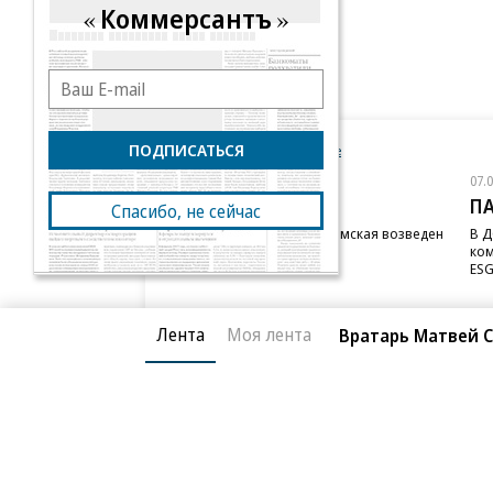
Коммерсантъ
ПОДПИСАТЬСЯ
Новости компаний
Все
07.08.2026
07.
STONE
П
Спасибо, не сейчас
Бизнес-центр STONE Римская возведен
В Д
в полную высоту
ком
ESG
Лента
Моя лента
Вратарь Матвей 
Благотворительный фонд
О «Коммер
Архив
Контакты