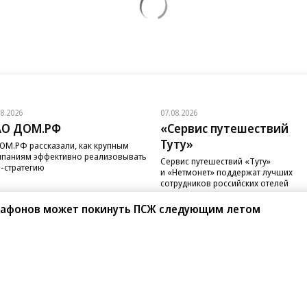
08.2026
07.08.2026
АО ДОМ.РФ
«Сервис путешествий
Туту»
ОМ.РФ рассказали, как крупным
паниям эффективно реализовывать
Сервис путешествий «Туту»
-стратегию
и «Нетмонет» поддержат лучших
сотрудников российских отелей
Сафонов может покинуть ПСЖ следующим летом
санте»
Реклама
Обратная связь
Вакансии
Правовая информация
Android
E-mail рассылки