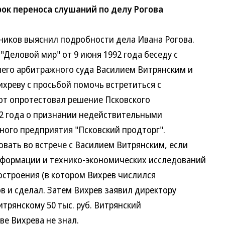
рок переноса слушаний по делу Рогова
ков выяснил подробности дела Ивана Рогова.
Деловой мир" от 9 июня 1992 года беседу с
о арбитражного суда Василием Витрянским и
реву с просьбой помочь встретиться с
т опротестовал решение Псковского
 года о признании недействительными
го предприятия "Псковский продторг".
ть во встрече с Василием Витрянским, если
ормации и технико-экономических исследований
троения (в котором Вихрев числился
в и сделал. Затем Вихрев заявил директору
рянскому 50 тыс. руб. Витрянский
е Вихрева не знал.