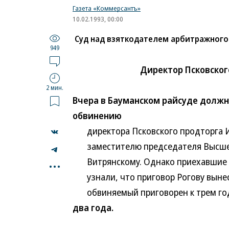
Газета «Коммерсантъ»
10.02.1993, 00:00
Суд над взяткодателем арбитражного
949
Директор Псковског
2 мин.
Вчера в Бауманском райсуде должн
обвинению
директора Псковского продторга Иван
заместителю председателя Высшего
...
Витрянскому. Однако приехавшие н
узнали, что приговор Рогову вынес
обвиняемый приговорен к трем год
два года.