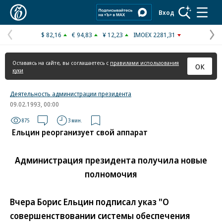
Коммерсантъ
Вход
$ 82,16
€ 94,83
¥ 12,23
IMOEX 2281,31
Предыдущая
С
страница
с
Оставаясь на сайте, вы соглашаетесь с
правилами использования
ОК
куки
Деятельность администрации президента
09.02.1993, 00:00
875
3 мин.
Ельцин реорганизует свой аппарат
Администрация президента получила новые
полномочия
Вчера Борис Ельцин подписал указ "О
совершенствовании системы обеспечения