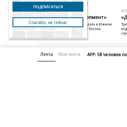
Новости компаний
Все
ПОДПИСАТЬСЯ
06.08.2026
06.
ГК «Галс-Девелопмент»
«Д
Спасибо, не сейчас
В бизнес-центре «Адмирал» в Южном
Тре
порту залит первый куб бетона
нед
слу
Лента
Моя лента
AFP: 58 человек 
Благотворительный фонд
О «Коммер
Архив
Контакты
18+ реклама
© АО «Коммерсантъ». 127006, Москва, Оружейный пе
Сетевое издание «Коммерсантъ» (доменное имя сайт
Федеральной службой по надзору в сфере связи, и
и массовых коммуникаций (Роскомнадзор), регистра
решения о регистрации: серия
Эл № ФС77-76922
от 1