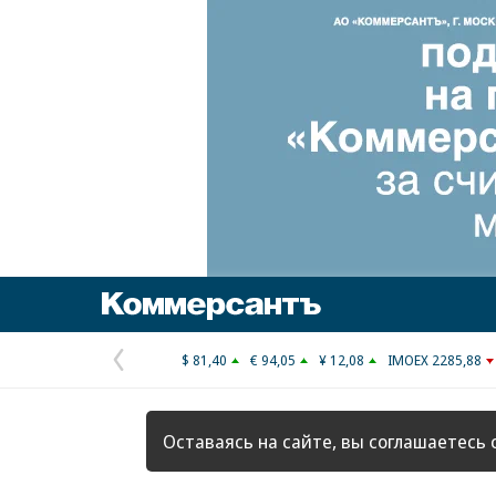
Коммерсантъ
$ 81,40
€ 94,05
¥ 12,08
IMOEX 2285,88
Предыдущая
страница
Оставаясь на сайте, вы соглашаетесь 