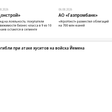
08.2026
06.08.2026
онстрой»
АО «Газпромбанк»
нд на лояльность: покупатели
«АгроНэкст» разместил облигаций
вижимости бизнес-класса в 9 из 10
на 700 млн юаней
чаев остаются в сегменте
погибли при атаке хуситов на войска Йемена
санте»
Реклама
Обратная связь
Вакансии
Правовая информация
Android
E-mail рассылки
реулок д. 41,
тел. +7 (495) 797-69-70.
Партнерские проекты/матери
«Промо» и «Официальное со
а: kommersant.ru) зарегистрировано
нформационных технологий
На kommersant.ru применяют
ционный номер и дата принятия
1 октября 2019 г.