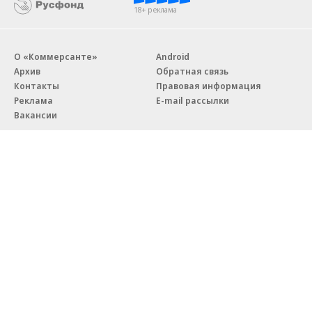
18+ реклама
О «Коммерсанте»
Android
Архив
Обратная связь
Контакты
Правовая информация
Реклама
E-mail рассылки
Вакансии
18+
© АО «Коммерсантъ». 127006, Москва, Оружейный переулок д. 41,
тел. +7 (495) 797-69-70.
Сетевое издание «Коммерсантъ» (доменное имя сайта:
kommersant.ru) зарегистрировано Федеральной службой
по надзору в сфере связи, информационных технологий и массовых
коммуникаций (Роскомнадзор), регистрационный номер и дата
принятия решения о регистрации: серия
Эл № ФС77-76922
от 11 октября 2019 г.
Партнерские проекты/материалы, новости компаний, материалы