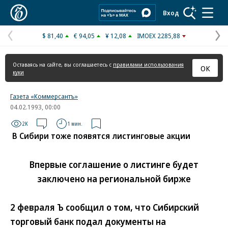
Коммерсантъ
Вход
$ 81,40
€ 94,05
¥ 12,08
IMOEX 2285,88
Предыдущая
С
страница
с
Оставаясь на сайте, вы соглашаетесь с
правилами использования
ОК
куки
Газета «Коммерсантъ»
04.02.1993, 00:00
2K
1 мин.
В Сибири тоже появятся листинговые акции
Впервые соглашение о листинге будет
заключено на региональной бирже
2 февраля Ъ сообщил о том, что Сибирский
торговый банк подал документы на