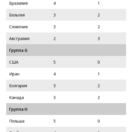
Бразилия
4
1
Бельгия
3
2
Словения
3
2
Австралия
2
3
Группа G
США
5
0
Иран
4
1
Болгария
3
2
Канада
3
2
Группа H
Польша
5
0